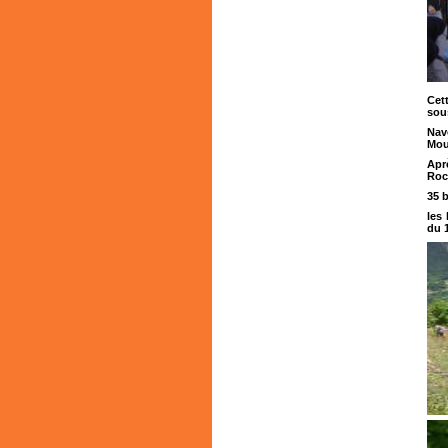
Cet
sou
Nav
Mou
Apr
Roc
35 
les
du 1