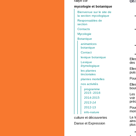
rallye cor
On 
mycologie et botanique
Bienvenue sur le site de
la section mycologique
Responsables de
section
Contacts
Mycologie
Botanique
animatrices
botanique
Contact
lexique botanique
Elle
Lexique
des 
étymologique
Elle
les plantes
pui
tinctoriales
Pour
plantes mortelles
nos activités
Elle
bou
programme
2015 -2016
Les
2014-2015
voir
pré
2013-14
2012-13
Pour
mon
info-nature
La l
culture et découvertes
ain
Danse et Expression
plu