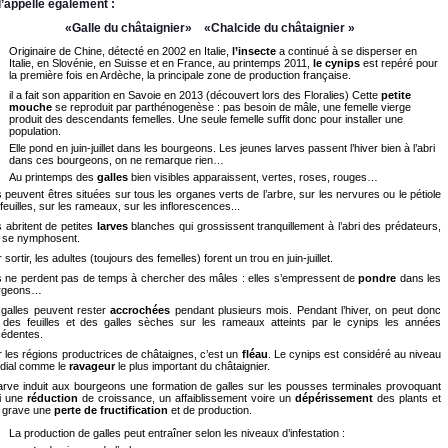
l’appelle également :
«Galle du châtaignier» «Chalcide du châtaignier »
Originaire de Chine, détecté en 2002 en Italie,
l’insecte
a continué à se disperser en
Italie, en Slovénie, en Suisse et en France, au printemps 2011,
le cynips
est repéré pour
la première fois en Ardèche, la principale zone de production française.
il a fait son apparition en Savoie en 2013 (découvert lors des Floralies) Cette
petite
mouche
se reproduit par parthénogenèse : pas besoin de mâle, une femelle vierge
produit des descendants femelles. Une seule femelle suffit donc pour installer une
population.
Elle pond en juin-juillet dans les bourgeons. Les jeunes larves passent l’hiver bien à l’abri
dans ces bourgeons, on ne remarque rien…
Au printemps des
galles
bien visibles apparaissent, vertes, roses, rouges…
s peuvent êtres situées sur tous les organes verts de l’arbre, sur les nervures ou le pétiole
feuilles, sur les rameaux, sur les inflorescences...
s abritent de petites
larves
blanches qui grossissent tranquillement à l’abri des prédateurs,
s se nymphosent.
 sortir, les adultes (toujours des femelles) forent un trou en juin-juillet.
s ne perdent pas de temps à chercher des mâles : elles s’empressent de
pondre
dans les
rgeons…
 galles peuvent rester
accrochées
pendant plusieurs mois. Pendant l’hiver, on peut donc
 des feuilles et des galles sèches sur les rameaux atteints par le cynips les années
cédentes.
 les régions productrices de châtaignes, c’est un
fléau
. Le cynips est considéré au niveau
dial comme le
ravageur
le plus important du châtaignier.
arve induit aux bourgeons une formation de galles sur les pousses terminales provoquant
si une
réduction
de croissance, un affaiblissement voire un
dépérissement
des plants et
s grave une
perte de fructification
et de production.
La production de galles peut entraîner selon les niveaux d’infestation :