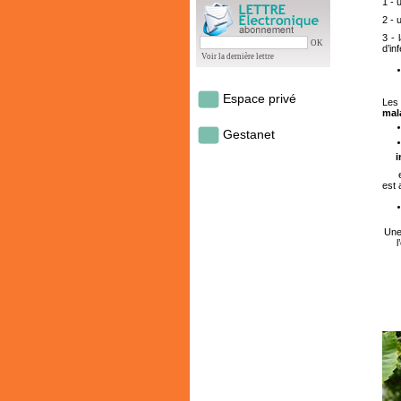
1 -
2 -
3 - 
OK
d’in
Voir la dernière lettre
Espace privé
Les
mal
Gestanet
int
et
est
Un
l