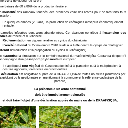
 une
perte
de vigueur de l’arbre,
 une
baisse
de 60 à 80% de la production fruitière,
la
mortalité
des rameaux touchés, des branches voire des arbres pour de très forts taux
festation.
En quelques années (2-3 ans), la production de châtaignes n’est plus économiquement
rentable.
 parcelles infestées sont alors abandonnées. Cet abandon contribue à
l’extension des
adies
de l’encre et du chancre.
Réglementation
en vigueur relative au cynips du châtaignier
L’arrêté national
du 22 novembre 2010 relatif à la
lutte
contre le cynips du châtaignier
erdit
l’introduction et la propagation du cynips du châtaignier,
 n’
autorise
la circulation sur le territoire national du matériel végétal Castanea de que s’il
 accompagné d’un
passeport phytosanitaire
européen.
Il s’applique à
tout végétal
de Castanea destiné à la plantation ou à la multiplication, à
des fins agricoles, forestières ou ornementales.
e
déclaration
est obligatoire auprès de la DRAAF/SQSA de toutes nouvelles plantations par
’exploitant ou le gestionnaire en mentionnant la commune et la référence cadastrale de la
parcelle,
La présence d’un arbre contaminé
doit être immédiatement signalée
et doit faire l’objet d’une déclaration auprès du maire ou de la DRAAF/SQSA,