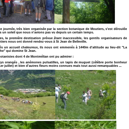
te journée, très bien organisée par la section botanique de Moutiers, s'est déroulée
s un soleil que nous n'avions pas vu depuis un c
ertain temps.
es, la première destination prévue étant inaccessible, les gentils organisateurs de
tiers nous ont donné rendez-vous à St Jean de Belleville.
ès un accueil chaleureux, ils nous ont emmenés à 1440m d'altitude au lieu-dit "La
he" qui domine St Jean.
botanistes dont 4 de Montmélian ont pu admirer :
 lys orangés , les anémones pulsatilles, un tapis de muguet (célèbre porte bonheur
er juillet) et bien d'autres fleurs moins connues mais tout aussi remarquables ...