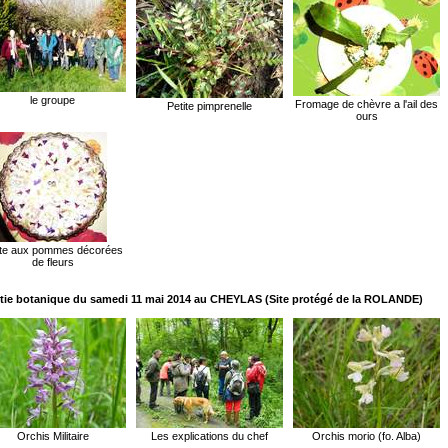
le groupe
Fromage de chèvre a l'ail des
Petite pimprenelle
ours
te aux pommes décorées
de fleurs
tie botanique du samedi 11 mai 2014 au CHEYLAS (Site protégé de la ROLANDE)
Orchis Militaire
Les explications du chef
Orchis morio (fo. Alba)