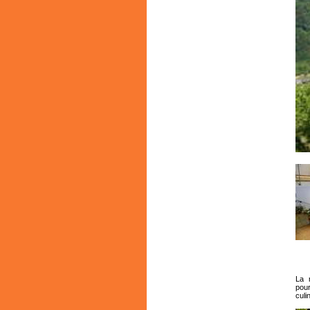
La r
pour
culi