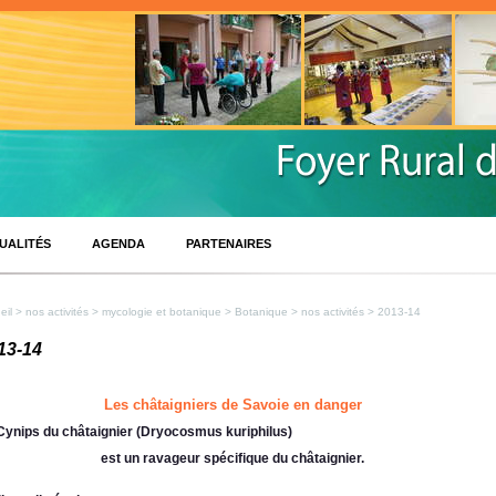
UALITÉS
AGENDA
PARTENAIRES
eil
>
nos activités
>
mycologie et botanique
>
Botanique
>
nos activités
> 2013-14
13-14
Les châtaigniers de Savoie en danger
Cynips du châtaignier (Dryocosmus kuriphilus)
est un ravageur spécifique du châtaignier.