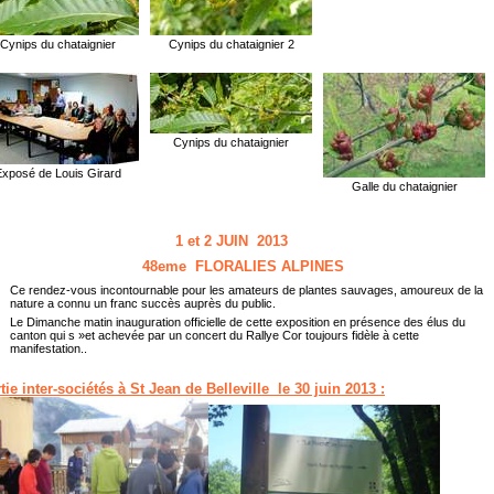
Cynips du chataignier
Cynips du chataignier 2
Cynips du chataignier
Exposé de Louis Girard
Galle du chataignier
1 et 2 JUIN 2013
48eme FLORALIES ALPINES
Ce rendez-vous incontournable pour les amateurs de plantes sauvages, amoureux de la
nature a connu un franc succès auprès du public.
Le Dimanche matin inauguration officielle de cette exposition en présence des élus du
canton qui s »et achevée par un concert du Rallye Cor toujours fidèle à cette
manifestation..
tie inter-sociétés à St Jean de Belleville le 30 juin 2013 :