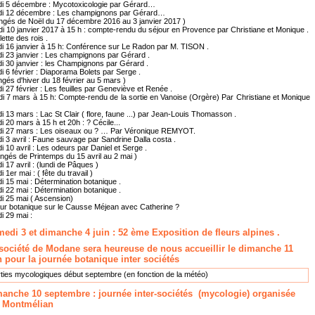
di 5 décembre : Mycotoxicologie par Gérard…
di 12 décembre : Les champignons par Gérard…
ngés de Noël du 17 décembre 2016 au 3 janvier 2017 )
i 10 janvier 2017 à 15 h : compte-rendu du séjour en Provence par Christiane et Monique .
lette des rois .
i 16 janvier à 15 h: Conférence sur Le Radon par M. TISON .
i 23 janvier : Les champignons par Gérard .
i 30 janvier : les Champignons par Gérard .
i 6 février : Diaporama Bolets par Serge .
gés d'hiver du 18 février au 5 mars )
i 27 février : Les feuilles par Geneviève et Renée .
i 7 mars à 15 h: Compte-rendu de la sortie en Vanoise (Orgère) Par Christiane et Monique
i 13 mars : Lac St Clair ( flore, faune ...) par Jean-Louis Thomasson .
i 20 mars à 15 h et 20h : ? Cécile...
di 27 mars : Les oiseaux ou ? … Par Véronique REMYOT.
i 3 avril : Faune sauvage par Sandrine Dalla costa .
i 10 avril : Les odeurs par Daniel et Serge .
ngés de Printemps du 15 avril au 2 mai )
i 17 avril : (lundi de Pâques )
i 1er mai : ( fête du travail )
i 15 mai : Détermination botanique .
i 22 mai : Détermination botanique .
i 25 mai ( Ascension)
ur botanique sur le Causse Méjean avec Catherine ?
i 29 mai :
edi 3 et dimanche 4 juin : 52 ème Exposition de fleurs alpines .
société de Modane sera heureuse de nous accueillir le dimanche 11
n pour la journée botanique inter sociétés
ties mycologiques début septembre (en fonction de la météo)
anche 10 septembre : journée inter-sociétés (mycologie) organisée
r Montmélian