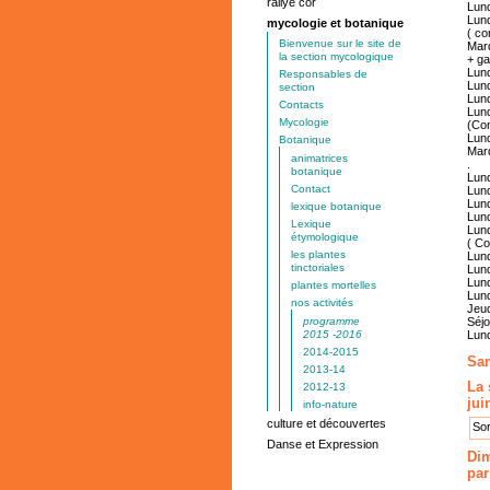
rallye cor
Lun
Lun
mycologie et botanique
( co
Bienvenue sur le site de
Mard
la section mycologique
+ ga
Lund
Responsables de
Lund
section
Lund
Contacts
Lund
Mycologie
(Con
Lund
Botanique
Mard
animatrices
.
botanique
Lund
Contact
Lund
Lun
lexique botanique
Lund
Lexique
Lund
étymologique
( Co
les plantes
Lund
tinctoriales
Lund
Lund
plantes mortelles
Lund
nos activités
Jeud
programme
Séjo
2015 -2016
Lund
2014-2015
Sam
2013-14
La 
2012-13
jui
info-nature
culture et découvertes
Sor
Danse et Expression
Dim
pa