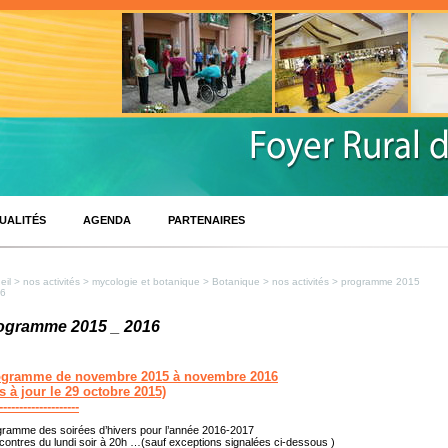
UALITÉS
AGENDA
PARTENAIRES
eil
>
nos activités
>
mycologie et botanique
>
Botanique
>
nos activités
> programme 2015
16
ogramme 2015 _ 2016
ogramme de novembre 2015 à novembre 2016
s à jour le 29 octobre 2015)
--------------------
ramme des soirées d’hivers pour l’année 2016-2017
ontres du lundi soir à 20h …(sauf exceptions signalées ci-dessous )