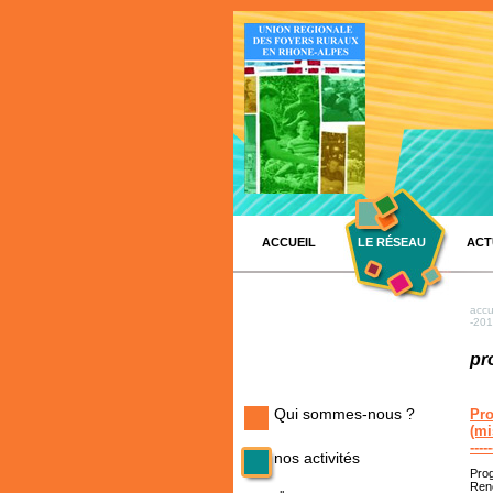
ACCUEIL
LE RÉSEAU
ACT
accu
-20
pr
Qui sommes-nous ?
Pr
(mi
-----
nos activités
Prog
Renc