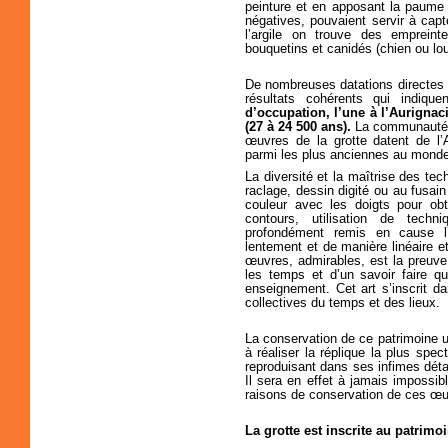
peinture et en apposant la paume
négatives, pouvaient servir à capte
l’argile on trouve des empreint
bouquetins et canidés (chien ou lou
De nombreuses datations directes
résultats cohérents qui indiq
d’occupation, l’une à l’Aurignaci
(27 à 24 500 ans).
La communauté
œuvres de la grotte datent de l’
parmi les plus anciennes au monde
La diversité et la maîtrise des tec
raclage, dessin digité ou au fusai
couleur avec les doigts pour ob
contours, utilisation de tech
profondément remis en cause l’i
lentement et de manière linéaire 
œuvres, admirables, est la preuv
les temps et d’un savoir faire q
enseignement. Cet art s’inscrit d
collectives du temps et des lieux.
La conservation de ce patrimoine un
à réaliser la réplique la plus spe
reproduisant dans ses infimes détai
Il sera en effet à jamais impossible
raisons de conservation de ces œuvr
La grotte est inscrite au patrim