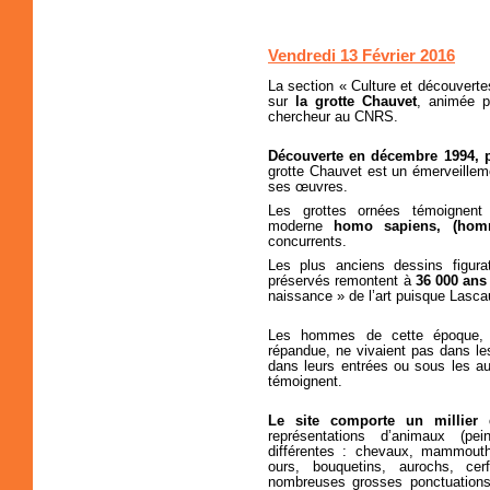
Vendredi 13 Février 2016
La section « Culture et découverte
sur
la grotte Chauvet
, animée 
chercheur au CNRS.
Découverte en décembre 1994, p
grotte Chauvet est un émerveilleme
ses œuvres.
Les grottes ornées témoignent 
moderne
homo sapiens, (ho
concurrents.
Les plus anciens dessins figura
préservés remontent à
36 000 ans
naissance » de l’art puisque Lasc
Les hommes de cette époque, c
répandue, ne vivaient pas dans le
dans leurs entrées ou sous les au
témoignent.
Le site comporte un millier 
représentations d’animaux (pe
différentes : chevaux, mammouths
ours, bouquetins, aurochs, cer
nombreuses grosses ponctuations