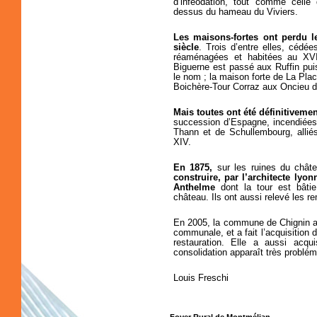
d’inféodation, tout comme celle
dessus du hameau du Viviers.
Les maisons-fortes ont perdu l
siècle
. Trois d’entre elles, cédé
réaménagées et habitées au XVI
Biguerne est passé aux Ruffin pui
le nom ; la maison forte de La Pla
Boichère-Tour Corraz aux Oncieu d
Mais toutes ont été définitivemen
succession d’Espagne, incendiées
Thann et de Schullembourg, allié
XIV.
En 1875,
sur les ruines du chât
construire, par l’architecte lyo
Anthelme
dont la tour est bâtie
château. Ils ont aussi relevé les re
En 2005, la commune de Chignin a f
communale, et a fait l’acquisition
restauration. Elle a aussi acqu
consolidation apparaît très problém
Louis Freschi