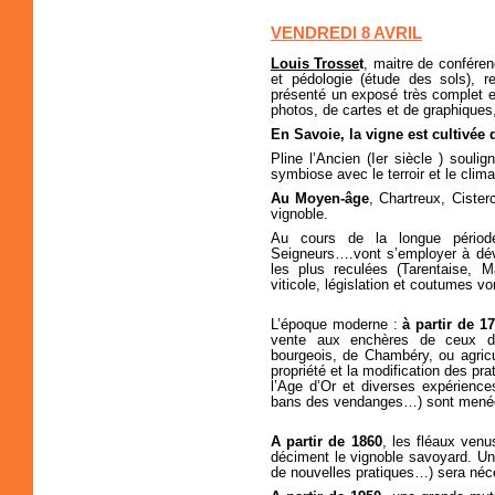
VENDREDI 8 AVRIL
Louis Trosse
t
, maitre de conféren
et pédologie (étude des sols), re
présenté un exposé très complet et
photos, de cartes et de graphiques
En Savoie, la vigne est cultivée
Pline l’Ancien (Ier siècle ) souli
symbiose avec le terroir et le clima
Au Moyen-âge
, Chartreux, Ciste
vignoble.
Au cours de la longue périod
Seigneurs….vont s’employer à dév
les plus reculées (Tarentaise, M
viticole, législation et coutumes v
L’époque moderne :
à partir de 1
vente aux enchères de ceux de
bourgeois, de Chambéry, ou agricu
propriété et la modification des pr
l’Age d’Or et diverses expériences
bans des vendanges…) sont menées 
A partir de 1860
, les fléaux venu
déciment le vignoble savoyard. U
de nouvelles pratiques…) sera néc