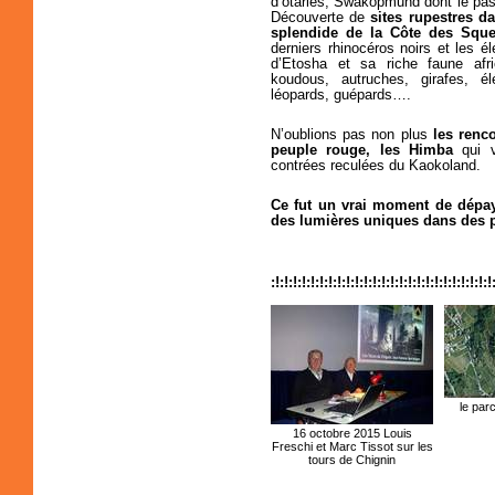
d’otaries, Swakopmund dont le pass
Découverte de
sites rupestres d
splendide de la Côte des Sque
derniers rhinocéros noirs et les é
d’Etosha et sa riche faune afri
koudous, autruches, girafes, él
léopards, guépards….
N’oublions pas non plus
les renc
peuple rouge,
les Himba
qui vi
contrées reculées du Kaokoland.
Ce fut un vrai moment de dépa
des lumières uniques dans des p
:!:!:!:!:!:!:!:!:!:!:!:!:!:!:!:!:!:!:!:!:!:!:!:!:!
le par
16 octobre 2015 Louis
Freschi et Marc Tissot sur les
tours de Chignin