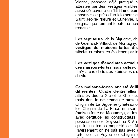
Vienne, passage déjà pratiqué a
attestée par des vestiges visibl
aussi découverte en 1983 une borne 
conservé de près d’un kilomètre en
Saint Jeoire-Prieuré et Curienne. 
énigmatique fermant le site au nor
romaines.
Les sept tours
, de la Biguerne, d
de Guerland- Villard, de Montagny,
vestiges de maisons-fortes dis
siècle
, et mises en évidence par l
Les vestiges d’enceintes actuel
ces maisons-forte
s mais celles-c
Il n’y a pas de traces sérieuses d
du site.
Ces maisons-fortes ont été édif
différentes
. Quatre d’entre elles
attestés dès le XIe et le XIIe si
mais dont la descendance masculin
Chignin de La Biguerne (château d
les Chignin de La Place (maison-
(maison-forte de Montagny), et le
avec certitude les constructeurs
possession des Seyssel au XIV e 
qui fut un temps propriété des Mi
Inversement on ne sait pas avec c
forte de La Poype de Chignin d