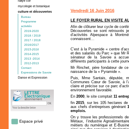
rallye cor
mycologie et botanique
Vendredi 16 Juin 2016
culture et découvertes
Bureau
LE FOYER RURAL EN VISITE A
Programme
activités
Afin de clôturer leur cycle de conf
Découvertes se sont retrouvés je
2019-2020
d’activités Alpespace à Montm
2018 / 2019
connaissent…
2017 / 2018
2016/2017
C’est à la Pyramide « centre d’acc
2015-2016
et des salariés du Parc » que Mr 
2014-2015
sénateur de la Savoie a accueil
2013 -2014
différents participants à cette jour
2012-2013
Mr Rinchet, père fondateur de ce 
Contact
naissance de la « Pyramide ».
Expressions de Savoie
Danse et Expression
Puis, Mme Santais, députée, m
Communes Cœur de Savoie, à l’ai
claire et précise sur ce parc d’acti
environnement favorable.
En
2000
, le site comptait
11 entrep
fin
2015
, sur les 105 hectares de
OK
aux chefs d’entreprises générant
1
Voir la dernière lettre
emplois.
On y trouve les professionnels de 
Espace privé
Métaux, l’industrie Agroalimentai
métiers du numérique et E-Busines