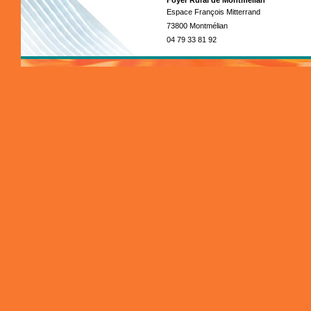
Foyer Rural de Montmélian
Espace François Mitterrand
73800 Montmélian
04 79 33 81 92