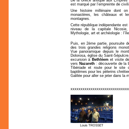
De la Grèce antique aux Empires r
est marqué par l’empreinte de civil
Une histoire millénaire dont o
monastères, les châteaux et le
montagnes.
Cette république indépendante est 
niveau de la capitale Nicosie
Mythologie, art et archéologie : l’î
Puis, en 2ème partie, poursuite 
des trois grandes religions monot
Vue panoramique depuis le mont de
Dolorosa, église du Saint-Sépulcr
excursion à
Bethléem
et visite de
vers
Nazareth
: découverte de la b
Tibériade et route pour le site d
baptêmes pour les pèlerins chrétien
Galilée pour aller se jeter dans la 
xxxxxxxxxxxxxxxxxxxxxxxxxxxxx
Louis TROSSET