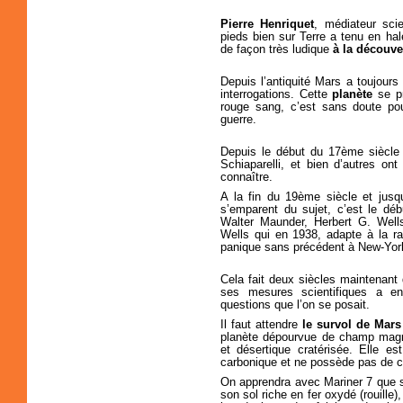
Pierre Henriquet
, médiateur scie
pieds bien sur Terre a tenu en ha
de façon très ludique
à la découve
Depuis l’antiquité Mars a toujours
interrogations. Cette
planète
se pr
rouge sang, c’est sans doute pou
guerre.
Depuis le début du 17ème siècl
Schiaparelli, et bien d’autres o
connaître.
A la fin du 19ème siècle et jusq
s’emparent du sujet, c’est le déb
Walter Maunder, Herbert G. Well
Wells qui en 1938, adapte à la 
panique sans précédent à New-Yor
Cela fait deux siècles maintenant
ses mesures scientifiques a e
questions que l’on se posait.
Il faut attendre
le survol de Mars
planète dépourvue de champ magné
et désertique cratérisée. Elle e
carbonique et ne possède pas de c
On apprendra avec Mariner 7 que s
son sol riche en fer oxydé (rouille