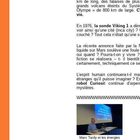
km de long, des falaises de plus
grands volcans éteints du Systè
Olympe » de 800 km de large.
C
vie.
En 1976,
la sonde Viking 1
a démo
voir ainsi qu’une cité (inca city) 
couché ? Tout cela n’était qu’une so
La récente annonce faite par la
liquide sur Mars soulève une foule 
oui quand ? Pourra-t-on y vivre ?
fiction se réalisera – t- il bie
certainement, techniquement ce ser
L’esprit humain continuera-t-il m
étranges qu’il puisse imaginer ? 
robot Curiosi
t continue d’arpen
mystères.
WWWWWWWWWWWWWWWW
Marc Tardy et les énergies