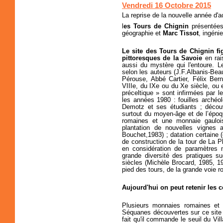
Vendredi 16 Octobre 2015
La reprise de la nouvelle année d'a
l
es Tours de Chignin
présentées
géographie et
Marc Tissot
, ingénie
Le site des Tours de Chignin fi
pittoresques de la Savoie
en rai
aussi du mystère qui l'entoure. Les
selon les auteurs (J.F.Albanis-Bea
Pérouse, Abbé Cartier, Félix Ber
VIIIe, du IXe ou du Xe siècle, ou 
préceltique » sont infirmées par 
les années 1980 : fouilles arché
Demotz et ses étudiants ; déco
surtout du moyen-âge et de l’épo
romaines et une monnaie gaulois
plantation de nouvelles vignes
Bouchet,1983) ; datation certaine 
de construction de la tour de La Pl
en considération de paramètres n
grande diversité des pratiques s
siècles (Michèle Brocard, 1985, 19
pied des tours, de la grande voie 
Aujourd'hui on peut retenir les 
Plusieurs monnaies romaines et
Séquanes découvertes sur ce site 
fait qu'il commande le seuil du Vil