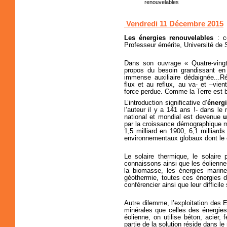
renouvelables
Vendredi 11 Décembre 2015
Les énergies renouvelables
: co
Professeur émérite, Université de 
Dans son ouvrage « Quatre-vingt-
propos du besoin grandissant en 
immense auxiliaire dédaignée...
flux et au reflux, au va- et –vi
force perdue. Comme la Terre est b
L’introduction significative d’
énerg
l’auteur il y a 141 ans !- dans le
national et mondial est devenue
u
par la croissance démographique mo
1,5 milliard en 1900, 6,1 milliard
environnementaux globaux dont le c
Le solaire thermique, le solaire 
connaissons ainsi que les éoliennes
la biomasse, les énergies marin
géothermie, toutes ces énergies d
conférencier ainsi que leur difficil
Autre dilemme, l’exploitation des E
minérales que celles des énergies
éolienne, on utilise béton, acier,
partie de la solution réside dans l