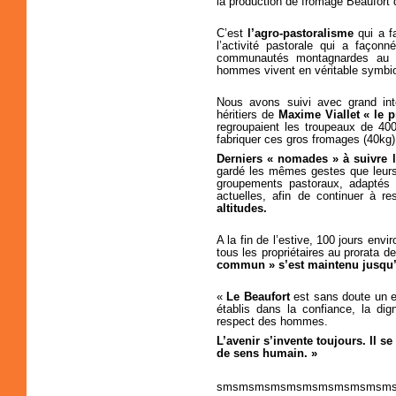
la production de fromage Beaufort d
C’est
l’agro-pastoralisme
qui a f
l’activité pastorale qui a façon
communautés montagnardes au se
hommes vivent en véritable symbi
Nous avons suivi avec grand int
héritiers de
Maxime Viallet « le 
regroupaient les troupeaux de 40
fabriquer ces gros fromages (40kg)
Derniers « nomades » à suivre l
gardé les mêmes gestes que leurs
groupements pastoraux, adaptés 
actuelles, afin de continuer à r
altitudes.
A la fin de l’estive, 100 jours envi
tous les propriétaires au prorata de
commun » s’est maintenu jusqu’
«
Le Beaufort
est sans doute un e
établis dans la confiance, la dig
respect des hommes.
L’avenir s’invente toujours. Il se
de sens humain. »
smsmsmsmsmsmsmsmsmsmsm