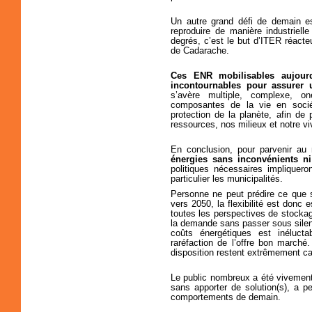
Un autre grand défi de demain es
reproduire de manière industrielle
degrés, c’est le but d’ITER réacte
de Cadarache.
Ces ENR mobilisables aujourd
incontournables pour assurer u
s’avère multiple, complexe, o
composantes de la vie en soci
protection de la planète, afin de 
ressources, nos milieux et notre v
En conclusion, pour parvenir au m
énergies sans inconvénients ni 
politiques nécessaires impliquero
particulier les municipalités.
Personne ne peut prédire ce que 
vers 2050, la flexibilité est donc 
toutes les perspectives de stockag
la demande sans passer sous silen
coûts énergétiques est inéluct
raréfaction de l’offre bon marché
disposition restent extrêmement cap
Le public nombreux a été vivement 
sans apporter de solution(s), a p
comportements de demain.