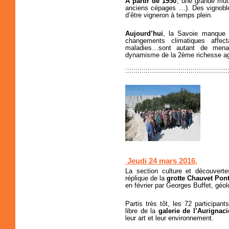
A partir de 1950
, une grande mut
anciens cépages …). Des vignoble
d’être vigneron à temps plein.
Aujourd’hui
, la Savoie manque d
changements climatiques affect
maladies…sont autant de mena
dynamisme de la 2ème richesse ag
::::::::::::::::::::::::::::::::::::::::::::::::::
Jeudi 24 mars 2016,
La section culture et découvert
réplique de la
grotte Chauvet Pon
en février par Georges Buffet, gé
Partis très tôt, les 72 participa
libre de la
galerie de l’Aurignac
leur art et leur environnement.