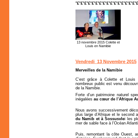
°£°£°£°£°£°£°£°£°£°£°£°£°£°£°£°£°
13 novembre 2015 Colette et
Louis en Namibie
Vendredi 13 Novembre 2015
Merveilles de la Namibie
C’est grâce à Colette et Louis
nombreux public est venu découvrir
de la Namibie.
Forte d’un patrimoine naturel spe
inégalées
au cœur de l’Afrique Au
Nous avons successivement décou
plus large d’Afrique et le second
du Namib et à Sossusvle
i les 
mer de sable face à l’Océan Atlant
Puis, remontant la côte Ouest, a