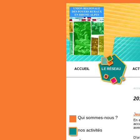
ACCUEIL
LE RÉSEAU
ACT
accu
20
Jeu
Qui sommes-nous ?
En
accu
avec
nos activités
D'or