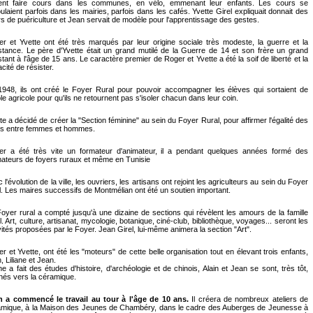
aient faire cours dans les communes, en vélo, emmenant leur enfants. Les cours se
ulaient parfois dans les mairies, parfois dans les cafés. Yvette Girel expliquait donnait des
s de puériculture et Jean servait de modèle pour l'apprentissage des gestes.
r et Yvette ont été très marqués par leur origine sociale très modeste, la guerre et la
stance. Le père d'Yvette était un grand mutilé de la Guerre de 14 et son frère un grand
stant à l'âge de 15 ans. Le caractère premier de Roger et Yvette a été la soif de liberté et la
cité de résister.
948, ils ont créé le Foyer Rural pour pouvoir accompagner les élèves qui sortaient de
ole agricole pour qu'ils ne retournent pas s'isoler chacun dans leur coin.
te a décidé de créer la "Section féminine" au sein du Foyer Rural, pour affirmer l'égalité des
ts entre femmes et hommes.
er a été très vite un formateur d'animateur, il a pendant quelques années formé des
ateurs de foyers ruraux et même en Tunisie
 l'évolution de la ville, les ouvriers, les artisans ont rejoint les agriculteurs au sein du Foyer
l. Les maires successifs de Montmélian ont été un soutien important.
oyer rural a compté jusqu'à une dizaine de sections qui révèlent les amours de la famille
l. Art, culture, artisanat, mycologie, botanique, ciné-club, bibliothèque, voyages... seront les
vités proposées par le Foyer. Jean Girel, lui-même animera la section "Art".
r et Yvette, ont été les "moteurs" de cette belle organisation tout en élevant trois enfants,
n, Liliane et Jean.
ane a fait des études d'histoire, d'archéologie et de chinois, Alain et Jean se sont, très tôt,
nés vers la céramique.
n a commencé le travail au tour à l'âge de 10 ans.
Il créera de nombreux ateliers de
amique, à la Maison des Jeunes de Chambéry, dans le cadre des Auberges de Jeunesse à