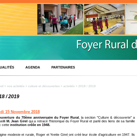
UALITÉS
AGENDA
PARTENAIRES
eil
>
nos activités
>
culture et découvertes
>
activités
> 2018 / 2019
18 / 2019
di 15 Novembre 2018
ouverture du 70ème anniversaire du Foyer Rural
, la section "Culture & découverte" a
eilli
M. Jean Girel
qui a retracé l'historique du Foyer Rural et parlé des liens de sa famille
 cette i
nstitution créée en 1948.
igine modeste et rurale, Roger et Yvette Girel ont créé leur école d'agriculture en 1947. Ils