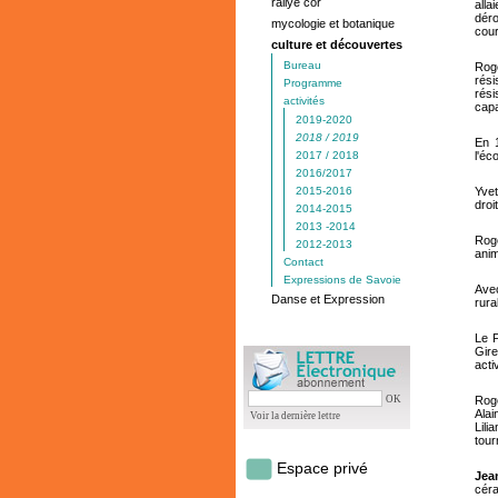
rallye cor
all
déro
mycologie et botanique
cour
culture et découvertes
Bureau
Roge
rési
Programme
rési
activités
capa
2019-2020
2018 / 2019
En 1
2017 / 2018
l'éc
2016/2017
2015-2016
Yvet
droi
2014-2015
2013 -2014
Rog
2012-2013
anim
Contact
Expressions de Savoie
Avec
Danse et Expression
rura
Le F
Gire
acti
OK
Roge
Alai
Voir la dernière lettre
Lili
tour
Espace privé
Jea
cér