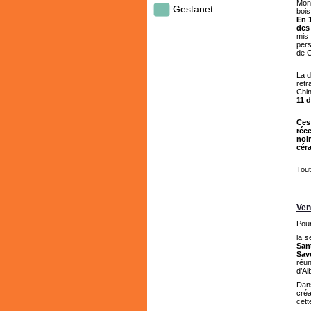
Mont
Gestanet
bois
En 1
des
mis 
pers
de C
La d
retr
Chin
11 d
Ces
réce
noi
cér
Tout
Ven
Pour
la s
Sant
Sav
réun
d’Al
Dans
cré
cet