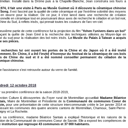
mélian. Installé dans la Drôme puis à la Chapelle-Blanche, Jean construira ses fours à
.
974, il fait une visite à Paris au Musée Guimet où il découvre la
céramique chinoise
 Song.
Il est fasciné par la qualité de cette céramique et par l'extrême sobriété des moyens
en œuvre pour la réaliser. De ce jour, il s'est lancé dans une recherche de création
onnelle en céramique tout en poursuivant deux axes de recherche le céladon et un bol noir,
hine du Sud, à reflets irisés, qui prenait toutes les couleurs de l'arc-en-ciel.
euxième partie de cette conférence fut la projection du film "
Yohen
l'univers dans un bol"
açant la quête de Jean Girel à la recherche des techniques utilisées au Moyen-âge en
e du sud pour la réalisation des bol noirs irisés.
Le Musée du Palais à Taïwan a acquis
e ses pièces.
 recherches lui ont ouvert les portes de la Chine et du Japon où il a été invité
mment. En Chine, il a été l'invité d'honneur du festival de la céramique de ces bols
rs de Chine du sud et il a été nommé conseiller permanent du céladon de la
amique chinoise.
e l'assistance s'est retrouvée autour du verre de l'amitié.
dredi 12 octobre 2018
 sa première conférence de la saison 2018-2019,
ection Culture & découvertes du Foyer rural de Montmélian accueillait
Madame Béatrice
ais,
Maire de Montmélian et Présidente de la
Communauté de communes Coeur de
oie,
pour une présentation de cette structure intercommunale créée le 1er janvier 2014 et
issant les communes des quatre anciens cantons de Montmélian, Chamoux, Saint-Pierre-
bigny et La Rochette.
 sa conférence, madame Béatrice Santais a expliqué l'historique et les raisons de la
ation de la Communauté de communes Coeur de Savoie. Elle a exposé les compétences de
te
institution qui regroupe 43 communes et 37 000 habitants.